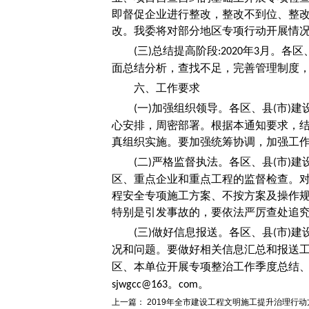
即督促企业进行整改，整改不到位、整
改。我委将对部分地区专项行动开展情
三
总结提高阶段
年
月。各区
(
)
:2020
3
面总结分析，查找不足，完善管理制度
六、工作要求
一
加强组织领导。各区、县
市
建
(
)
(
)
心安排，周密部署。根据本通知要求，
真组织实施。要加强统筹协调，加强工
二
严格监督执法。各区、县
市
建
(
)
(
)
区、重点企业和重点工程的监督检查。
程安全专项施工方案、不按方案及操作
特别是引发事故的，要依法严厉查处追
三
做好信息报送。各区、县
市
建
(
)
(
)
况和问题。要做好相关信息汇总和报送
区、本单位开展专项整治工作季度总结
。
。
sjwgcc@163
com
上一篇：
2019年全市建设工程文明施工提升治理行动