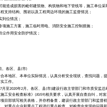
可能造成损害的毗邻建筑物、构筑物和地下管线等，施工单位采
工程支持结构、围岩以及工程周边环境的施工监督情况；
实到位情况；
专项施工方案，施工临时用电、消防安全施工控制措施；
防尘作用安全防护情况；
前。各区、县
市
(
)
结合本地区、本单位实际情况，认真分析安全现状，查找问题，
落实工作。
月至
年
月。各区、县
市
建设行政主管部门和市质安监总
7
2020
2
(
)
筑施工安全检查标准》
相关要求，认真开展自查自纠，对发
(J0J59)
和项目部填写相关表格，并存档备查，建设行政主管部门和监督
查，对重点企业和重点工程进行重点检查。对检查中发现的问题