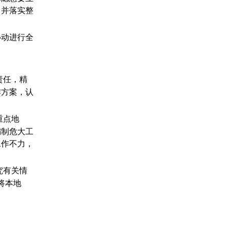
浙江中润工程管理有限公司
，并落实整
浙江腾飞工程建设监理有限公司
浙江文华建设项目管理有限公司
心动进行全
浙江铭圣工程咨询集团有限公司
浙江慧辰工程建设管理有限公司
中纬工程管理咨询有限公司
责任，精
浙江迪恒项目管理有限公司
作方案，认
重点地
编制危大工
工作不力，
究有关情
将本地
：