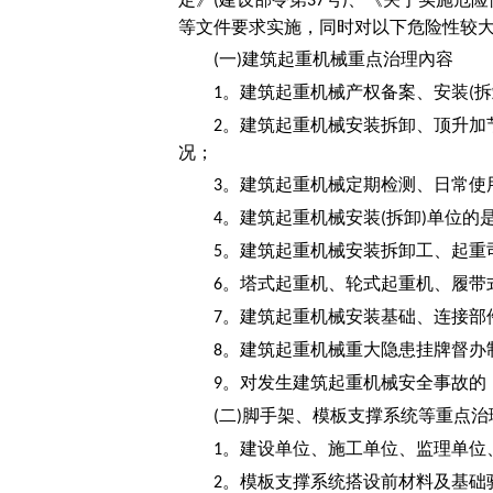
(
37
)
等文件要求实施，同时对以下危险性较
一
建筑起重机械重点治理內容
(
)
。建筑起重机械产权备案、安装
拆
1
(
。建筑起重机械安装拆卸、顶升加
2
况；
。建筑起重机械定期检测、日常使
3
。建筑起重机械安装
拆卸
单位的
4
(
)
。建筑起重机械安装拆卸工、起重
5
。塔式起重机、轮式起重机、履带
6
。建筑起重机械安装基础、连接部
7
。建筑起重机械重大隐患挂牌督办
8
。对发生建筑起重机械安全事故的
9
二
脚手架、模板支撑系统等重点治
(
)
。建设单位、施工单位、监理单位
1
。模板支撑系统搭设前材料及基础
2