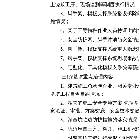
土浇筑工序、现场监测等制度执行情况
。脚手架、模板支撑系统搭设拆除
3
施情况；
。架子工等特种作业人员持证上岗
4
。安全防护网、脚手片消防安全情
5
。脚手架、模板支撑系统重大隐患
6
。脚手架、模板支撑系统坍塌事故
7
。定型化、工具化模板支系统等新
8
三
深基坑重点治理内容
(
)
。建筑施工总承包企业、相关专业
1
基坑工程自查自纠情况；
。相关的施工安全专项方案
包括基
2
(
家论证、审批、方案交底、安全技术交
。深基坑临边防护措施的落实情况
3
。坑边堆置土方、料具、施工机械
4
。对深基坑工程进行变形监测情况
5