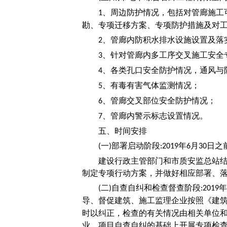
、周边防护情况，包括对管廊施工
1
勘、专项迁移方案、专项防护措施及对
、管廊内防积水排水设施设置及落
2
、针对管廊内多工序交叉施工安全
3
、各类孔口安全防护情况，通风与
4
、有毒有害气体监测情况；
5
、管廊交叉部位安全防护情况；
6
、管廊内警示标志设置情况。
7
五、时间安排
一
部署启动阶段
年
月
日之
(
)
:2019
6
30
建设行政主管部门和市质安监总站
制定专项行动方案，并做好相应部署、
二
自查自纠和检查督查阶段
年
(
)
:2019
导、督促建筑、施工监理企业按照《建
时以纠正，检查的有关情况由相关单位
业、项目自查自纠的基础上开展专项检