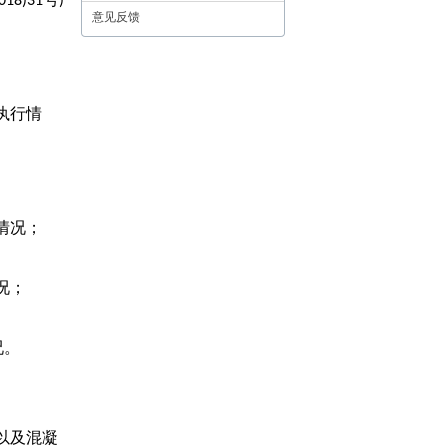
018)31
)
杭州巨烽建设工程项目管理有限公司
意见反馈
浙江建院工程咨询有限公司
杭州钦汇建设工程管理有限公司
杭州金源建设项目管理有限公司
浙江昊腾建设工程管理有限公司
执行情
杭州公路工程监理咨询有限公司
杭州安厦工程监理有限公司
广州越秀地产工程管理有限公司
广东铁路建设监理有限公司
浙江水专工程建设监理有限公司
情况；
杭州富泛工程管理有限公司
浙江策鼎工程项目管理有限公司
况；
杭州巨烽建设工程项目管理有限公司
浙江荣阳工程监理有限公司
浙江泰宁建设工程管理咨询有限公司
况。
杭州建银建设管理有限公司
浙江宏诚工程咨询管理有限公司
浙江东南建设管理有限公司杭州分公司简介
杭州政通建设项目管理有限公司
以及混凝