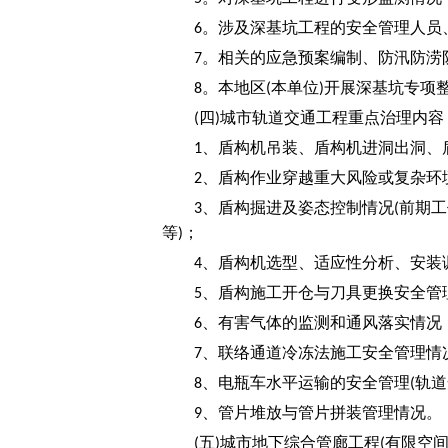
。涉及深基坑工程的安全管理人员
6
。相关的应急预案编制、防汛防涝
7
。本地区
本单位
开展深基坑专项
8
(
)
四
城市轨道交通工程重点治理内容
(
)
、盾构机吊装、盾构机进洞出洞、
1
、盾构作业穿越重大风险或复杂环
2
、盾构掘进及姿态控制情况
前期工
3
(
等
；
)
、盾构机选型、适应性分析、安装
4
、盾构施工开仓与刀具更换安全管
5
、有害气体的监测和通风落实情况
6
、联络通道冷冻法施工安全管理情
7
、电瓶车水平运输的安全管理
轨道
8
(
、管片堆放与管片拼装管理情况。
9
五
城市地下综合管廊工程
有限空
(
)
(