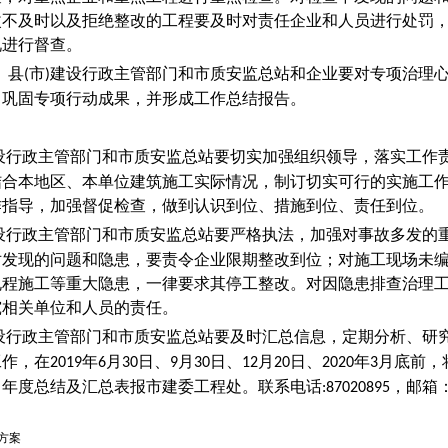
改不及时以及拒绝整改的工程要及时对责任企业和人员进行处罚
况进行督查。
、县
市
建设行政主管部门和市质安监总站和企业要对专项治理
(
)
，巩固专项行动成果，并形成工作总结报告。
设行政主管部门和市质安监总站要切实加强组织领导，落实工作
结合本地区、本单位建筑施工实际情况，制订切实可行的实施工
作指导，加强督促检查，做到认识到位、措施到位、责任到位。
设行政主管部门和市质安监总站要严格执法，加强对事故多发的
对发现的问题和隐患，要责令企业限期整改到位；对施工现场未
规程施工等重大隐患，一律要求其停工整改。对因隐患排查治理
究相关单位和人员的责任。
设行政主管部门和市质安监总站要及时汇总信息，定期分析、研
工作，在
年
月
日、
月
日、
月
日、
年
月底前，
2019
6
30
9
30
12
20
2020
3
、年度总结及汇总表报市建委工程处。联系电话
，邮箱
:87020895
方案