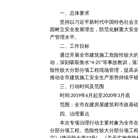
一、总体要求
坚持以习近平新时代中国特色社会
固树立安全发展理念，防范化解重大安
产管理水平。
二、工作目标
通过开展全市建筑施工危险性较大
动，深刻吸取衡水“
·
”等事故教训，
4
25
险性较大分部分项工程现场管理，提高
推动全市建筑施工安全生产形势持续平
三、行动时间及范围
时间
年
月起至
年
月底
:2019
6
2020
3
范围：全市在建房屋建筑和市政基
四、治理重点
本次专项治理行动主要对象为全市
分部分项工程。危险性较大分部分项工
定》
建设部令第
号
、《关于实施危险