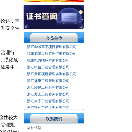
要论述，牢
提升安全生
会员单位
浙江迪恒项目管理有限公司
浙江华域高宇项目管理有限公司
杭州源溪工程监理咨询有限公司
项治理行
杭州电力招标咨询有限公司
，强化危
浙江中益工程管理有限公司
事故发生，
浙江天正项目管理咨询有限公司
浙江盛康工程管理有限公司
浙江经建工程管理有限公司
浙江方圆工程咨询有限公司
浙江大宋工程管理有限公司
天盛浙创工程咨询有限公司
上海华铁工程咨询有限公司
上海地铁咨询监理科技有限公司
险性较大
联系我们
杭州庆达工程监理咨询有限公司
全管理规
会长信箱
北京铁城建设监理有限责任公司
号