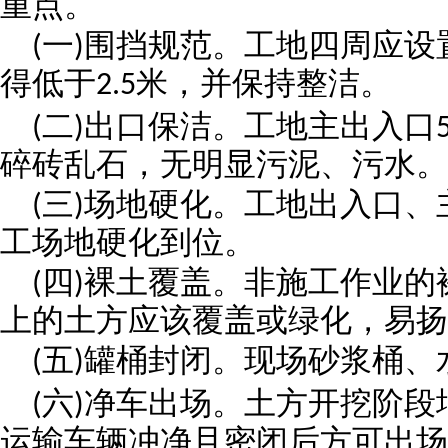
重点。
一
围挡规范。工地四周应设
(
)
得低于
米，并保持整洁。
2.5
二
出口保洁。工地主出入口
(
)
碎砖乱石，无明显污泥、污水。
三
场地硬化。工地出入口、
(
)
工场地硬化到位。
四
裸土覆盖。非施工作业的
(
)
上的土方应该覆盖或绿化，易扬
五
罐桶封闭。现场砂浆桶、
(
)
六
净车出场。土方开挖阶段
(
)
运输车辆冲净且密闭后方可出场