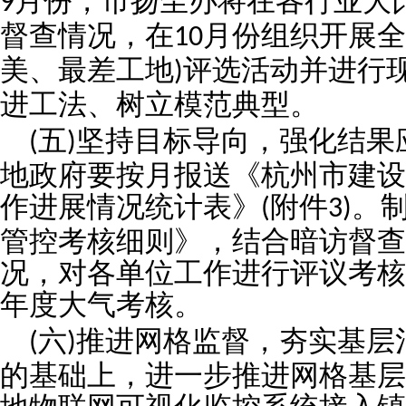
月份，市扬尘办将在各行业大
9
督查情况，在
月份组织开展全
10
美、最差工地
评选活动并进行
)
进工法、树立模范典型。
五
坚持目标导向，强化结果
(
)
地政府要按月报送《杭州市建设
作进展情况统计表》
附件
。
(
3)
管控考核细则》，结合暗访督查
况，对各单位工作进行评议考核
年度大气考核。
六
推进网格监督，夯实基层
(
)
的基础上，进一步推进网格基层